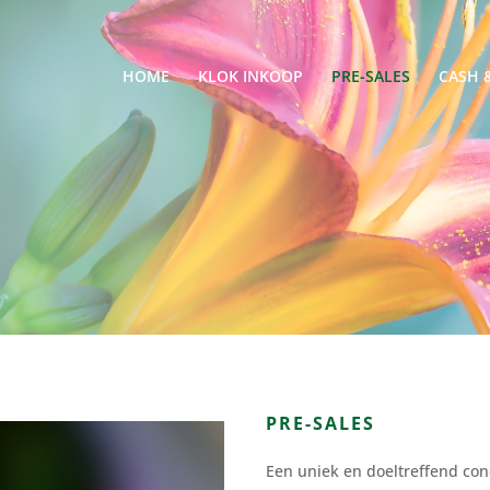
HOME
KLOK INKOOP
PRE-SALES
CASH 
PRE-SALES
Een uniek en doeltreffend conc